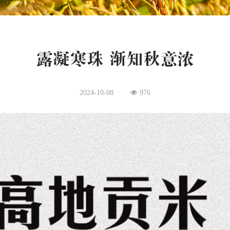
露凝寒珠 渐知秋意浓
2024-10-08
976