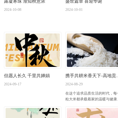
露凝寒珠 渐知秋意浓
盛世篇章 喜迎华诞
2024-10-08
2024-10-01
但愿人长久 千里共婵娟
携手共耕米香天
2024-09-17
2024-08-29
在这个追求品质生活的时代，每
粒大米都承载着家的温暖与健康
承诺。福建高地贡米米...