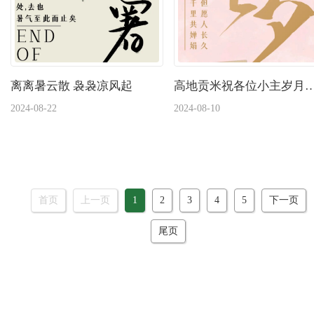
离离暑云散 袅袅凉风起
高地贡米祝各位小主岁月可回首 
2024-08-22
2024-08-10
首页
上一页
1
2
3
4
5
下一页
尾页