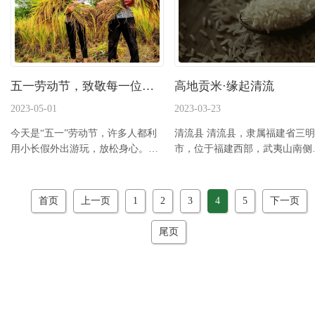
五一劳动节，致敬每一位新农人。
高地贡米·缘起清流
2023-05-01
2023-03-23
今天是“五一”劳动节，许多人都利
清流县 清流县，隶属福建省三明
用小长假外出游玩，放松身心。但
市，位于福建西部，武夷山南侧
仍有这样一群人他们...
九龙溪上游，是...
首页
上一页
1
2
3
4
5
下一页
尾页