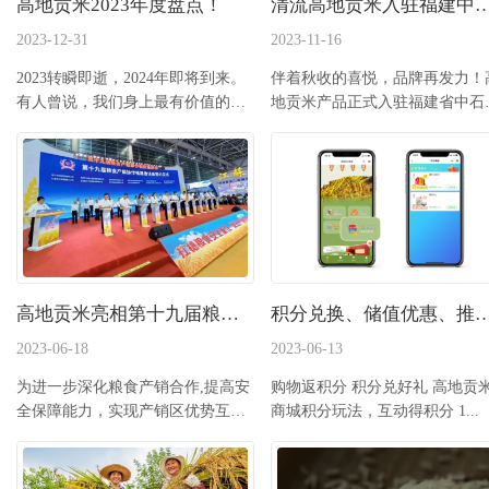
高地贡米2023年度盘点！
清流高地贡米入驻福建中石化加油站便利店！新米上
2023-12-31
2023-11-16
2023转瞬即逝，2024年即将到来。
伴着秋收的喜悦，品牌再发力！
有人曾说，我们身上最有价值的东
地贡米产品正式入驻福建省中石
西，是过去一切经历的...
（森美）易捷便利店。...
高地贡米亮相第十九届粮食产销协作洽谈会！
积分兑换、储值优惠、推广员系统
2023-06-18
2023-06-13
为进一步深化粮食产销合作,提高安
购物返积分 积分兑好礼‍‍‍‍‍‍ 高地贡米
全保障能力，实现产销区优势互补
商城积分玩法，互动得积分 1...
和互利共赢，推动 粮...