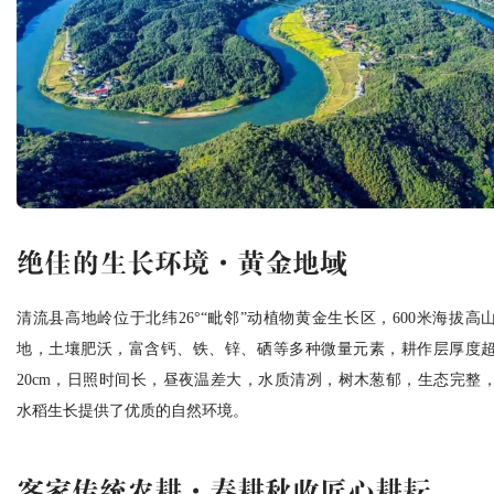
绝佳的生长环境·黄金地域
清流县高地岭位于北纬26°“毗邻”动植物黄金生长区，600米海拔高
地，土壤肥沃，富含钙、铁、锌、硒等多种微量元素，耕作层厚度
20cm，日照时间长，昼夜温差大，水质清冽，树木葱郁，生态完整
水稻生长提供了优质的自然环境。
客家传统农耕·春耕秋收匠心耕耘