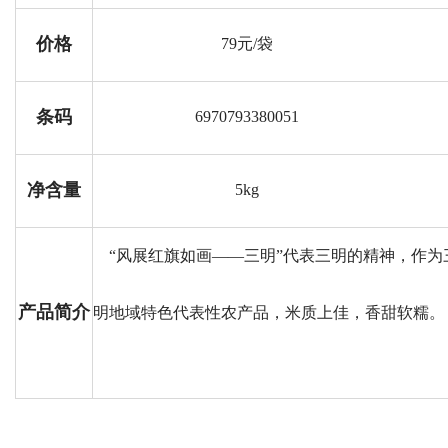
价格
79元/袋
条码
6970793380051
净含量
5kg
“风展红旗如画
——
三明”代表三明的精神
，
作为
产品简介
明地域特色代表性农产品
，
米质上佳
，
香甜软糯。